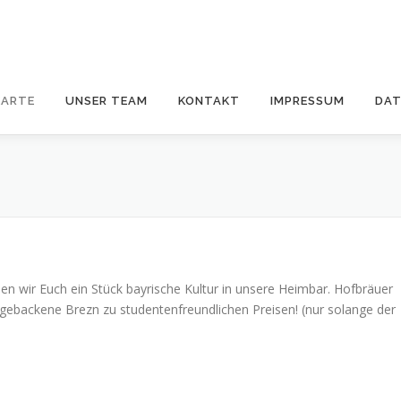
KARTE
UNSER TEAM
KONTAKT
IMPRESSUM
DA
len wir Euch ein Stück bayrische Kultur in unsere Heimbar. Hofbräuer
fgebackene Brezn zu studentenfreundlichen Preisen! (nur solange der