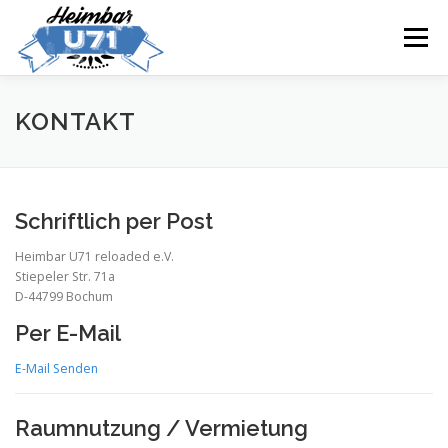
Zum
Inhalt
Menü
springen
ÖFFNUNGSZEITEN
GETRÄNKEKARTE
KONTAKT
UNSER TEAM
KONTAKT
IMPRESSUM
Schriftlich per Post
Heimbar U71 reloaded e.V.
DATENSCHUTZERKLÄRUNG
INTERN
ADMIN
Stiepeler Str. 71a
D-44799 Bochum
Per E-Mail
E-Mail Senden
Raumnutzung / Vermietung